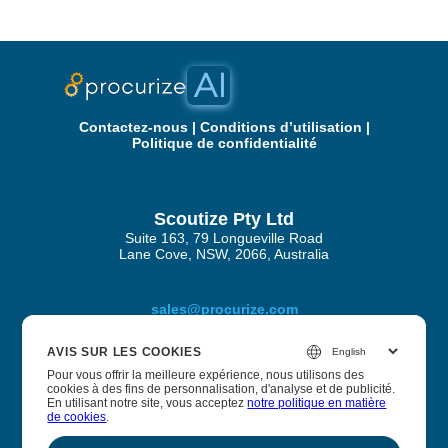
Contactez‑nous
|
Conditions d’utilisation
|
Politique de confidentialité
Scoutize Pty Ltd
Suite 163, 79 Longueville Road
Lane Cove, NSW, 2066, Australia
sales@procurize.com
AVIS SUR LES COOKIES
Pour vous offrir la meilleure expérience, nous utilisons des
À propos de Procurize IA
cookies à des fins de personnalisation, d'analyse et de publicité.
En utilisant notre site, vous acceptez
notre politique en matière
de cookies
.
Nous aidons les entreprises à éliminer le travail manuel des
processus de sécurité et de conformité et à le remplacer