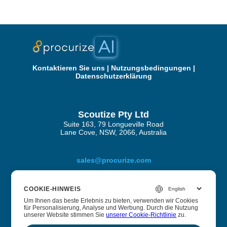
Kontaktieren Sie uns
|
Nutzungsbedingungen
|
Datenschutzerklärung
Scoutize Pty Ltd
Suite 163, 79 Longueville Road
Lane Cove, NSW, 2066, Australia
sales@procurize.com
COOKIE-HINWEIS
Über Procurize KI
Um Ihnen das beste Erlebnis zu bieten, verwenden wir Cookies
für Personalisierung, Analyse und Werbung. Durch die Nutzung
unserer Website stimmen Sie
unserer Cookie-Richtlinie
zu.
Wir helfen Unternehmen, manuelle Arbeit aus Sicherheits-