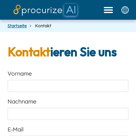
Unsere Partner
Dokumente
Plattform
Preise
Blog
Startseite
Kontakt
Kontakt
ieren Sie uns
Vorname
Nachname
E‑Mail